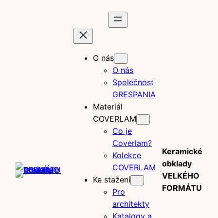
Prejsť
na
obsah
O nás
O nás
Společnost
GRESPANIA
Materiál
COVERLAM
Co je
Coverlam?
Keramické
Kolekce
obklady
COVERLAM
VELKÉHO
Ke stažení
FORMÁTU
Pro
architekty
Katalogy a