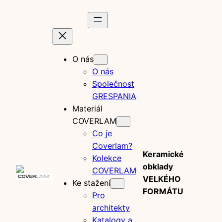
Prejsť
na
obsah
O nás
O nás
Společnost
GRESPANIA
Materiál
COVERLAM
Co je
Coverlam?
Keramické
Kolekce
obklady
COVERLAM
VELKÉHO
Ke stažení
FORMÁTU
Pro
architekty
Katalogy a