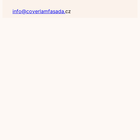
info@coverlamfasada.
cz
TELEFON
+421 905 381 362
MENU
Home
Co je COVERLAM?
Kolekce COVERLAM
Kontaktujte nás